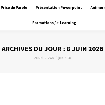
Prise de Parole
Présentation Powerpoint
Animer 
Formations / e-Learning
ARCHIVES DU JOUR :
8 JUIN 2026
Vous êtes ici :
Accueil
2026
juin
08