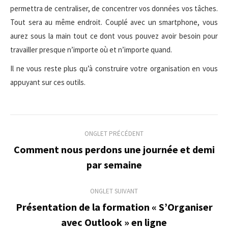
permettra de centraliser, de concentrer vos données vos tâches.
Tout sera au même endroit. Couplé avec un smartphone, vous
aurez sous la main tout ce dont vous pouvez avoir besoin pour
travailler presque n’importe où et n’importe quand.
Il ne vous reste plus qu’à construire votre organisation en vous
appuyant sur ces outils.
Navigation
ONGLET PRÉCÉDENT
de
Comment nous perdons une journée et demi
Onglet
par semaine
commentaire
précédent
ONGLET SUIVANT
Présentation de la formation « S’Organiser
Onglet
avec Outlook » en ligne
suivant