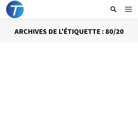
Search:
ARCHIVES DE L’ÉTIQUETTE :
80/20
Vous êtes ici :
La loi de Pareto
Gestion du temps
Par
Philippe Helmstetter
22 janvier 2013
À la fin du XIXème siècle le philosophe et économiste
italien Vilfredo Pareto constata que la richesse de six
pays (France, Italie, Prusse, Angleterre, Suisse et Russie)
obéissait à la même répartition statistique : les 20 % des
habitants les plus riches possédaient 80 % de la richesse