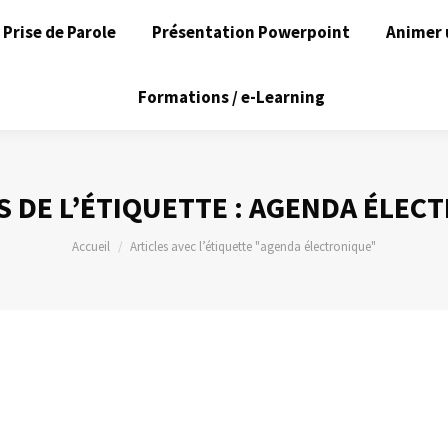
Prise de Parole
Présentation Powerpoint
Animer 
Formations / e-Learning
 DE L’ÉTIQUETTE :
AGENDA ÉLEC
Vous êtes ici :
Accueil
Articles avec l’étiquette "agenda électronique"