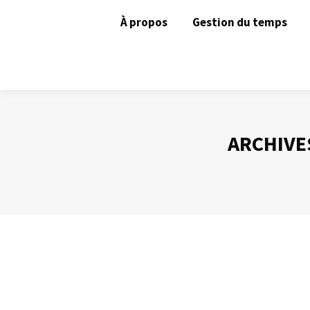
À propos
Gestion du temps
ARCHIVES
Agenda : quel outil choisir ?
Gestion du temps
Par
Philippe Helmstetter
3 avril 2012