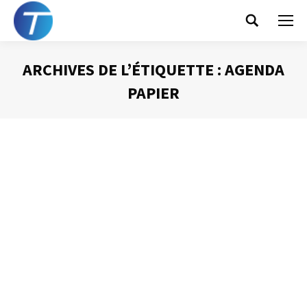
Search:
ARCHIVES DE L’ÉTIQUETTE :
AGENDA
PAPIER
Vous êtes ici :
Agenda : quel outil choisir ?
Gestion du temps
Par
Philippe Helmstetter
3 avril 2012
Dans un article précédent, je vous ai indiqué que l’agenda
était l’outil indispensable à la mise en place d’une
organisation efficace. J’aimerais à présent vous faire
partager quelques réflexions quant au choix de l’outil