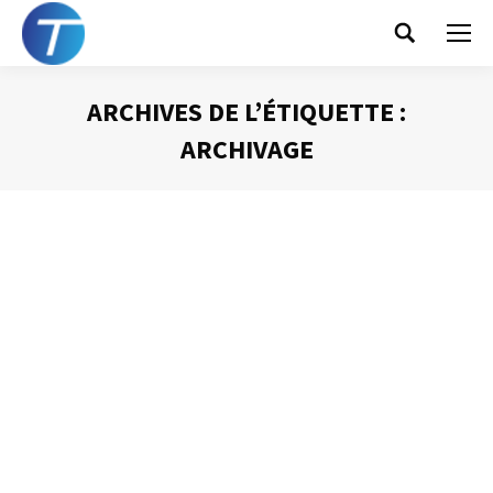
Search:
ARCHIVES DE L’ÉTIQUETTE :
ARCHIVAGE
Vous êtes ici :
La bonne configuration d’Outlook (3) –
l’archivage
Gestion des mails
Par
Philippe Helmstetter
8 avril 2013
Sur un grand nombre de réseaux d’entreprise l’espace
alloué à chaque utilisateur pour ses documents Outlook
est limité. En général, l’espace disponible se situe entre