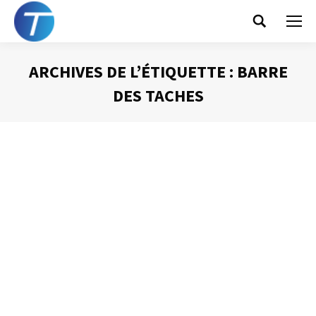
Search:
ARCHIVES DE L’ÉTIQUETTE :
BARRE
DES TACHES
Vous êtes ici :
La barre des tâches de
Windows
Gestion du temps
Par
Philippe Helmstetter
16 mars 2015
Avec les dernières versions de