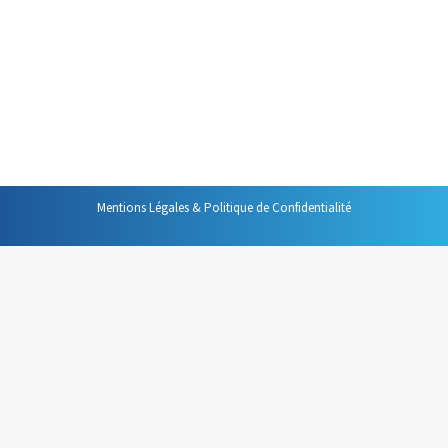
Windows (Vista, 7 et 8), la barre
des tâches a connu quelques
évolutions intéressantes qu’il
est utile de connaître pour
gagner de temps.
Mentions Légales & Politique de Confidentialité