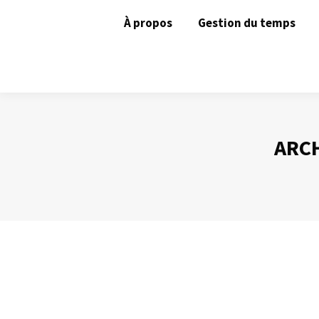
À propos
Gestion du temps
ARCH
L’agenda : un outil de gestion budgétai
Gestion du temps
Par
Philippe Helmstetter
15 avril 2012