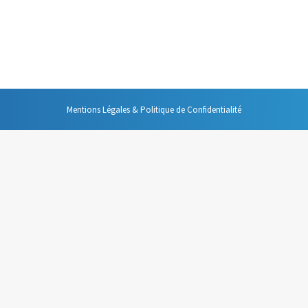
outil de gestion budgétaire de son temps. C’est comme lorsque l’on const
 la faisabilité financière du projet et de convaincre le banquier. Mais, un
Mentions Légales & Politique de Confidentialité