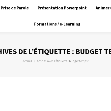
Prise de Parole
Présentation Powerpoint
Animer 
Formations / e-Learning
IVES DE L’ÉTIQUETTE :
BUDGET T
Vous êtes ici :
Accueil
Articles avec l’étiquette "budget temps"
re du temps.