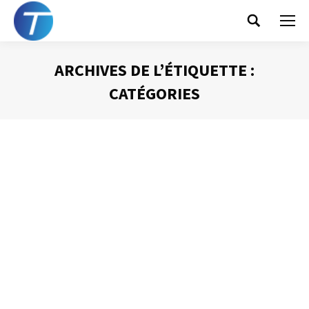
Search:
ARCHIVES DE L’ÉTIQUETTE :
CATÉGORIES
Vous êtes ici :
La bonne configuration d’Outlook –
Exporter son calendrier
Gestion du temps
Par
Philippe Helmstetter
20 janvier 2015
Savoir ce que l’on a fait de son temps est une information
qui présente un grand intérêt. Parfois, c’est la hiérarchie
qui souhaite connaître l’utilisation faîte de cette