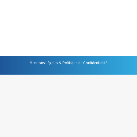
considèrent comme « propriétaires » de leurs
informations et de ce fait, considèrent que partager une
information relève avant tout de leur bon vouloir. C’est
un comportement qui doit changer ! Tous les membres
d’une…
Mentions Légales & Politique de Confidentialité