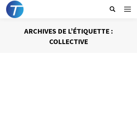
Search:
ARCHIVES DE L’ÉTIQUETTE :
COLLECTIVE
Vous êtes ici :
Mettre en place une nouvelle
organisation collective
Gestion du temps
Par
Philippe Helmstetter
3 juin 2014
L’une des difficultés que vous risquez de rencontrer
lorsque vous mettrez en place une organisation
collective de l’information est le fait que, beaucoup, se