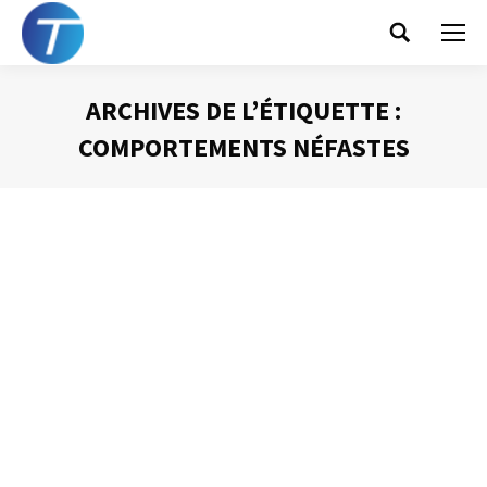
Search:
ARCHIVES DE L’ÉTIQUETTE :
COMPORTEMENTS NÉFASTES
Vous êtes ici :
Un inconvénient du mail ? Sa vitesse !
Gestion des mails
Par
Philippe Helmstetter
29 mai 2012
J’ai présenté dans un article précédent la vitesse de
diffusion du mail comme un avantage de cet outil. Et c’est
vrai que cela fait partie des éléments positifs que l’on
peut relier au mail. Néanmoins, cette vitesse est elle-