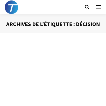
Search:
ARCHIVES DE L’ÉTIQUETTE :
DÉCISION
Vous êtes ici :
Garder de la place pour l’imprévu
Gestion du temps
Par
Philippe Helmstetter
12 juin 2012
La chose la plus prévisible lorsque nous nous levons le
matin est que de l’imprévu va se produire ! Ce constat
digne de La Palice, a un impact direct, très important
lorsque l’on cherche à gérer notre temps : ON NE PEUT
PAS PROGRAMMER 100 % DE NOTRE TEMPS.