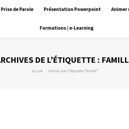
Prise de Parole
Présentation Powerpoint
Animer 
Formations / e-Learning
RCHIVES DE L’ÉTIQUETTE :
FAMILL
Vous êtes ici :
Accueil
Articles avec l’étiquette "famille"