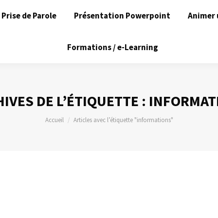
Prise de Parole
Présentation Powerpoint
Animer 
Formations / e-Learning
IVES DE L’ÉTIQUETTE :
INFORMAT
Vous êtes ici :
Accueil
Articles avec l’étiquette "informations"