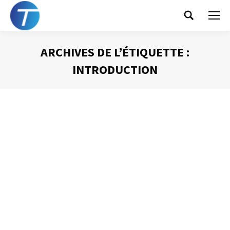
Search:
ARCHIVES DE L’ÉTIQUETTE :
INTRODUCTION
Vous êtes ici :
Les accroches
Prise de Parole
Par
Philippe Helmstetter
24 octobre 2016
Bien débuter une intervention orale n’est pas toujours
facile. Il faut, en quelques instants, capter l’attention de
son auditoire, introduire le sujet et, d’ores et déjà,
convaincre tout en installant sa crédibilité et son