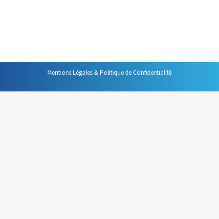
expertise. L’adage qui dit « on n’a qu’une occasion de
faire une bonne première impression » trouve ici tout son
sens. Rater le…
Mentions Légales & Politique de Confidentialité