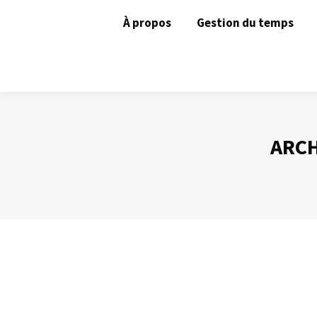
À propos
Gestion du temps
ARCH
La méthode ADRA
Gestion du temps
Par
Philippe Helmstetter
23 avril 2013