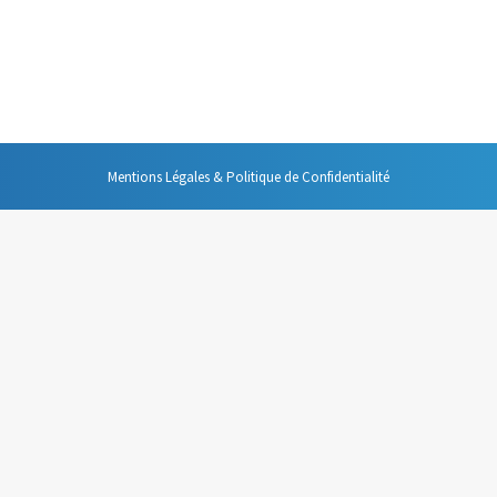
est une des sources majeures de gains d’efficacité. J’ai déjà évoqué ici 
 plusieurs fois ». J’ai aussi eu l’occasion de citer une récente étude 
Mentions Légales & Politique de Confidentialité