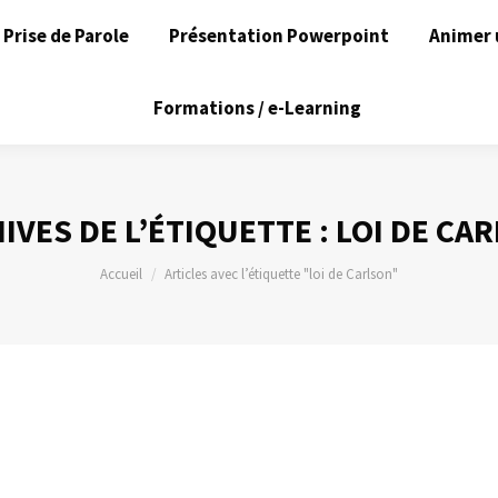
Prise de Parole
Présentation Powerpoint
Animer 
Formations / e-Learning
IVES DE L’ÉTIQUETTE :
LOI DE CA
Vous êtes ici :
Accueil
Articles avec l’étiquette "loi de Carlson"