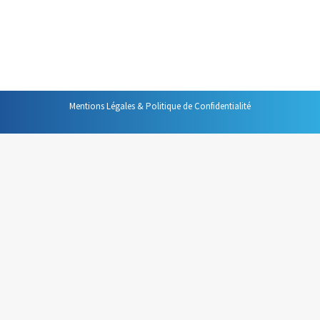
me paraît indispensable de se demander si cet outil est
toujours l’outil le plus adapté. C’est pourquoi je vous
propose cette…
Mentions Légales & Politique de Confidentialité