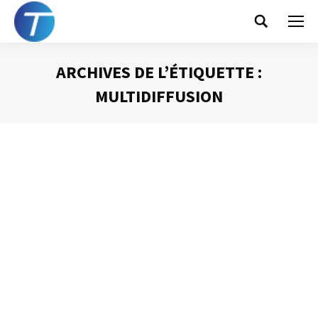
Search:
ARCHIVES DE L’ÉTIQUETTE :
MULTIDIFFUSION
Vous êtes ici :
Les avantages du mail
Gestion des mails
Par
Philippe Helmstetter
22 mai 2012
Le message électronique a pris une telle place dans
notre quotidien tant professionnel que personnel, qu’il
serait très difficile de s’en passer aujourd’hui. Néanmoins,
face à l’inflation du nombre de courriels en circulation, il