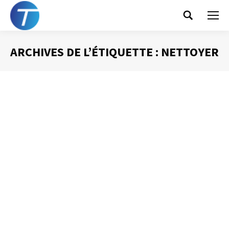
Search:
ARCHIVES DE L’ÉTIQUETTE :
NETTOYER
Vous êtes ici :
La bonne configuration d’Outlook (6) –
Le calendrier
Gestion des mails
Par
Philippe Helmstetter
7 décembre 2015
Voilà donc un nouvel article destiné à vous aider à faire
d’Outlook un véritable outil d’organisation. Je vous
propose donc d’aborder trois thèmes : savoir où faire
le « ménage » dans Outlook, nettoyer son calendrier et