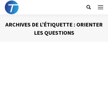
Search:
ARCHIVES DE L’ÉTIQUETTE :
ORIENTER
LES QUESTIONS
Vous êtes ici :
Contrôler un « je sais tout »
Animer une réunion
Par
Philippe Helmstetter
24 novembre 2014
Nous avons tous, dans nos réunions, rencontré ce
personnage désagréable, le « Je sais tout ». Au courant
de tout, ayant un avis sur tout, sachant tout mieux que