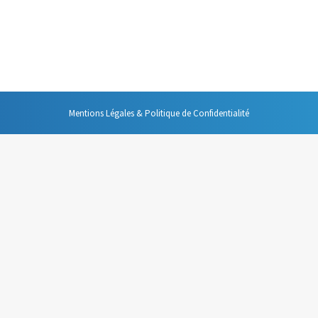
ai publiés, vous pouvez penser que la gestion efficace de son temps est c
bitudes ou de nouveaux réflexes, bref que c’est hors de portée.
Mentions Légales & Politique de Confidentialité