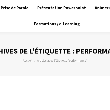
Prise de Parole
Présentation Powerpoint
Animer 
Formations / e-Learning
IVES DE L’ÉTIQUETTE :
PERFORM
Vous êtes ici :
Accueil
Articles avec l’étiquette "performance"