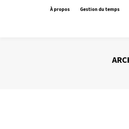
À propos
Gestion du temps
ARCH
L’efficacité : un acte de volonté
Gestion du temps
Par
Philippe Helmstetter
24 février 2014