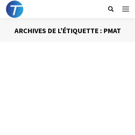
Search:
ARCHIVES DE L’ÉTIQUETTE :
PMAT
Vous êtes ici :
Une « Pensine »
électronique
Gestion du temps
Par
Philippe Helmstetter
16 janvier 2017