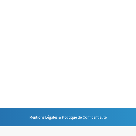
dien, s’il n’y avait qu’un changement dans votre comportement, s’il n’y 
rer les interruptions. C’est à la fois une des choses les plus simples à 
t, vous le savez, sur une importante utilisation de l’agenda. L’une des 
s à mobiliser pour des réunions. En effet, si vous vous organisez comme je
Mentions Légales & Politique de Confidentialité