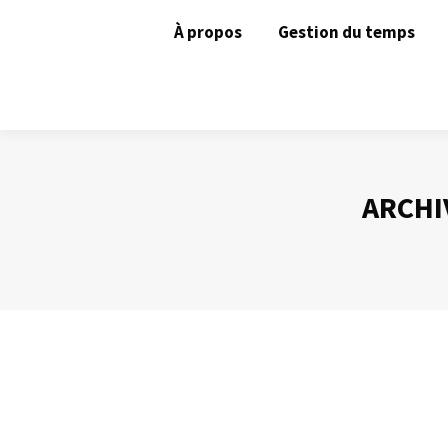
À propos
Gestion du temps
ARCHI
Des ennemies à combattre sans pitié !
Gestion du temps
Par
Philippe Helmstetter
29 février 2016