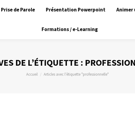
Prise de Parole
Présentation Powerpoint
Animer 
Formations / e-Learning
VES DE L’ÉTIQUETTE :
PROFESSIO
Vous êtes ici :
Accueil
Articles avec l’étiquette "professionnelle"