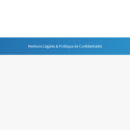
dien, s’il n’y avait qu’un changement dans votre comportement, s’il n’y 
rer les interruptions. C’est à la fois une des choses les plus simples à 
Mentions Légales & Politique de Confidentialité