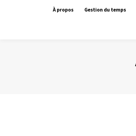
À propos
Gestion du temps
Des ennemies à combattre sans pitié !
Gestion du temps
Par
Philippe Helmstetter
29 février 2016