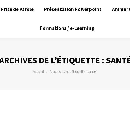
Prise de Parole
Présentation Powerpoint
Animer 
Formations / e-Learning
ARCHIVES DE L’ÉTIQUETTE :
SANT
Vous êtes ici :
Accueil
Articles avec l’étiquette "santé"