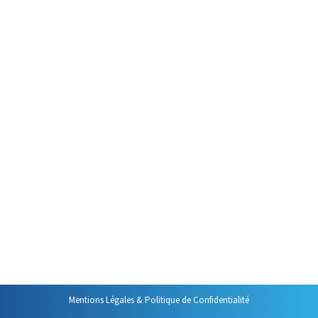
d’Outlook (4) –
signature et
nettoyage des
dossiers
Gestion des mails
Par
Philippe Helmstetter
5 novembre 2013
Voici quelques nouveaux
« trucs » pratiques que vous
pouvez mettre en œuvre pour
gagner en efficacité avec les
nouvelles versions d’Outlook.
Mentions Légales & Politique de Confidentialité