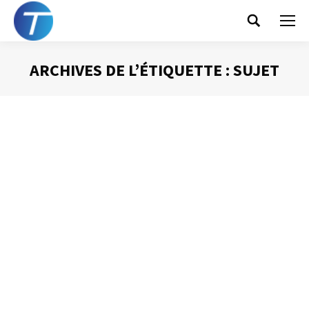
Search:
ARCHIVES DE L’ÉTIQUETTE :
SUJET
Vous êtes ici :
Un mail par sujet un sujet par mail
Gestion des mails
Par
Philippe Helmstetter
16 juillet 2012
Les mails « fourre-tout » posent de réels problèmes.
Dans un premier, le rédacteur cherche à se faciliter la vie :
un seul message pour traiter de différentes questions.
Cela évite de créer plusieurs messages, le dossier
« éléments envoyés » ne voit pas le nombre de ses ligne