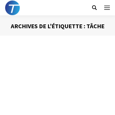
Search:
ARCHIVES DE L’ÉTIQUETTE :
TÂCHE
Vous êtes ici :
Le « Glisser lâcher » vous aide à vous
organiser
Gestion des mails
Par
Philippe Helmstetter
7 mai 2012
Parmi les outils qui peuvent vous aider à vous organiser, à
gérer votre messagerie, et vous font gagner du temps, il
en est un qui est trop souvent négligé : le « Glisser-
lâcher ». Existant depuis plus de 10 ans dans la plupart