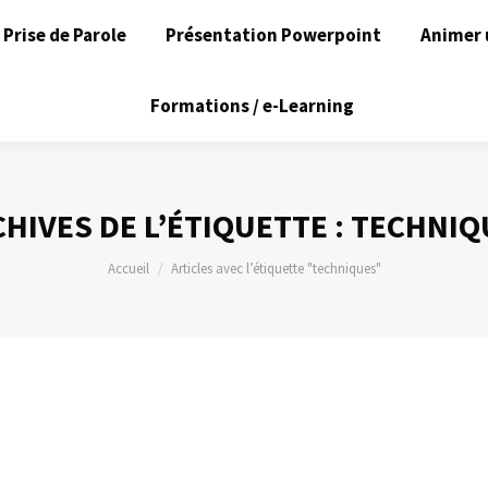
Prise de Parole
Présentation Powerpoint
Animer 
Formations / e-Learning
HIVES DE L’ÉTIQUETTE :
TECHNIQ
Vous êtes ici :
Accueil
Articles avec l’étiquette "techniques"