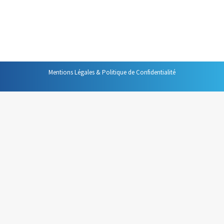
sur son contenu qui vous délivre une information
intéressante. Si cet objet est suffisamment explicite, un
simple coup…
Mentions Légales & Politique de Confidentialité