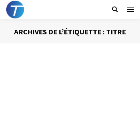
Search:
ARCHIVES DE L’ÉTIQUETTE :
TITRE
Vous êtes ici :
Donnez un titre explicite à vos
messages
Gestion des mails
Par
Philippe Helmstetter
18 juin 2012
Les deux premières informations auxquelles vous avez
accès lorsqu’un mail vous parvient sont le nom de
l’expéditeur et le titre du mail. Si le nom de l’expéditeur
est utile, c’est surtout l’objet du mail qui vous renseigne