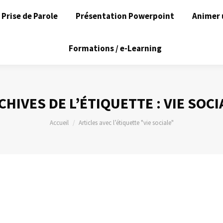
Prise de Parole
Présentation Powerpoint
Animer 
Formations / e-Learning
CHIVES DE L’ÉTIQUETTE :
VIE SOCI
Vous êtes ici :
Accueil
Articles avec l’étiquette "vie sociale"