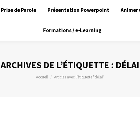
Prise de Parole
Présentation Powerpoint
Animer 
Formations / e-Learning
ARCHIVES DE L’ÉTIQUETTE :
DÉLAI
Vous êtes ici :
Accueil
Articles avec l’étiquette "délai"