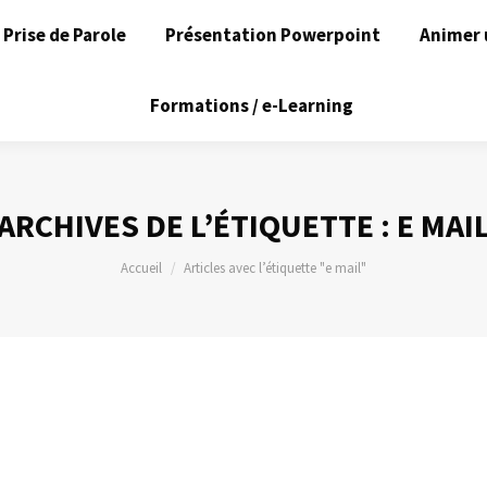
Prise de Parole
Présentation Powerpoint
Animer 
Formations / e-Learning
ARCHIVES DE L’ÉTIQUETTE :
E MAI
Vous êtes ici :
Accueil
Articles avec l’étiquette "e mail"