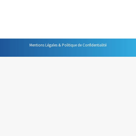
leurs agendas. Souvent, à ce moment de mon
intervention, j’entends des soupirs désabusés et je vois
des regards lassés se porter…
Mentions Légales & Politique de Confidentialité