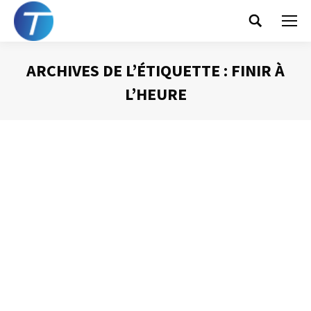
Search:
ARCHIVES DE L’ÉTIQUETTE :
FINIR À
L’HEURE
Vous êtes ici :
Des réunions efficaces : c’est possible !
Animer une réunion
Par
Philippe Helmstetter
13 octobre 2012
Lorsque j’anime une formation sur le thème de la gestion
du temps, j’invite les participants à anticiper la durée
prévisionnelle de leurs réunions et d’en tenir compte
dans leur planification quotidienne en l’inscrivant dans