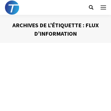
Search:
ARCHIVES DE L’ÉTIQUETTE :
FLUX
D’INFORMATION
Vous êtes ici :
Une corbeille pour canaliser
l’information
Gestion du temps
Par
Philippe Helmstetter
24 octobre 2012
Pour bien organiser votre poste de travail et canaliser les
flux d’information qui vous sont destinés, il est un outil
que je suggère d’installer : une corbeille « arrivée ».