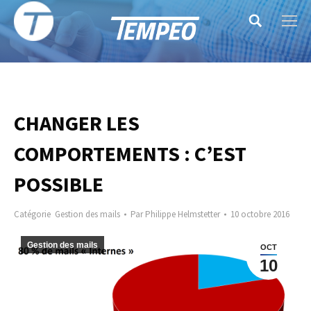
Search:
CHANGER LES
COMPORTEMENTS : C’EST
POSSIBLE
Catégorie
Gestion des mails
Par
Philippe Helmstetter
10 octobre 2016
Gestion des mails
OCT
10