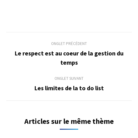
Navigation
ONGLET PRÉCÉDENT
de
Le respect est au coeur de la gestion du
Onglet
temps
commentaire
précédent
ONGLET SUIVANT
Les limites de la to do list
Onglet
suivant
Articles sur le même thème