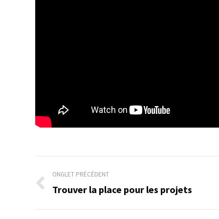
Navigation
ONGLET PRÉCÉDENT
de
Trouver la place pour les projets
Onglet
précédent
commentaire