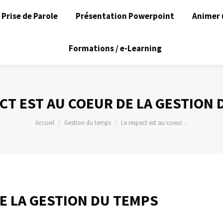
Prise de Parole
Présentation Powerpoint
Animer 
Formations / e-Learning
CT EST AU COEUR DE LA GESTION
Vous êtes ici :
Accueil
Gestion du temps
Le respect est au coeur…
DE LA GESTION DU TEMPS