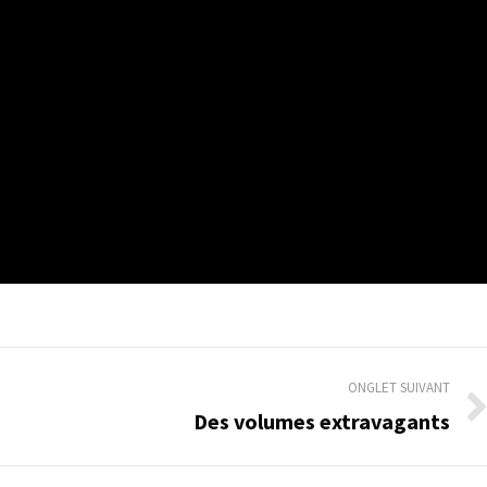
ONGLET SUIVANT
Des volumes extravagants
Onglet
suivant