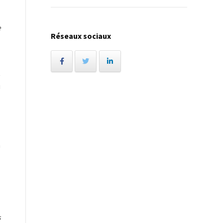
.
e
Réseaux sociaux
s
t
u
.
s
à
s
s
-
s