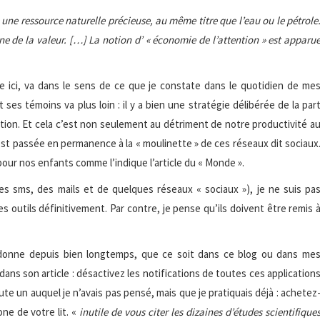
 une ressource naturelle précieuse, au même titre que l’eau ou le pétrole
ne de la valeur. […] La notion d’ « économie de l’attention » est apparu
ire ici, va dans le sens de ce que je constate dans le quotidien de me
ses témoins va plus loin : il y a bien une stratégie délibérée de la par
ion. Et cela c’est non seulement au détriment de notre productivité a
 est passée en permanence à la « moulinette » de ces réseaux dit sociaux
pour nos enfants comme l’indique l’article du « Monde ».
des sms, des mails et de quelques réseaux « sociaux »), je ne suis pa
s outils définitivement. Par contre, je pense qu’ils doivent être remis 
 donne depuis bien longtemps, que ce soit dans ce blog ou dans me
 dans son article : désactivez les notifications de toutes ces application
oute un auquel je n’avais pas pensé, mais que je pratiquais déjà : achetez
ne de votre lit. «
inutile de vous citer les dizaines d’études scientifique