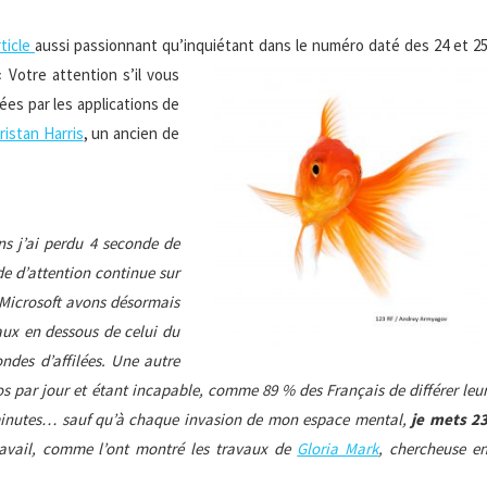
rticle
aussi passionnant qu’inquiétant
dans le numéro daté des 24 et 2
« Votre attention s’il vous
ées par les applications de
ristan Harris
, un ancien de
ans j’ai perdu 4 seconde de
de d’attention continue sur
 Microsoft avons désormais
taux en dessous de celui du
ndes d’affilées. Une autre
 par jour et étant incapable, comme 89 % des Français de différer leu
 minutes… sauf qu’à chaque invasion de mon espace mental,
je mets 2
vail, comme l’ont montré les travaux de
Gloria Mark
, chercheuse e