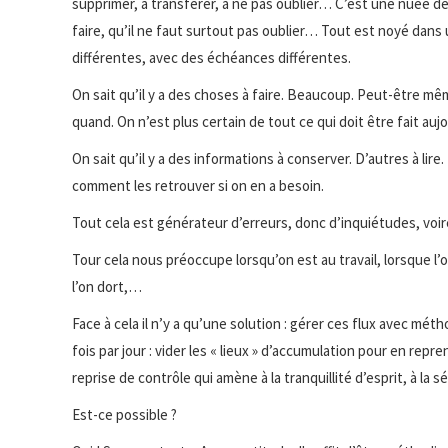
supprimer, à transférer, à ne pas oublier… C’est une nuée de 
faire, qu’il ne faut surtout pas oublier… Tout est noyé dans
différentes, avec des échéances différentes.
On sait qu’il y a des choses à faire. Beaucoup. Peut-être mêm
quand. On n’est plus certain de tout ce qui doit être fait au
On sait qu’il y a des informations à conserver. D’autres à lire
comment les retrouver si on en a besoin.
Tout cela est générateur d’erreurs, donc d’inquiétudes, voir
Tour cela nous préoccupe lorsqu’on est au travail, lorsque l’
l’on dort,…
Face à cela il n’y a qu’une solution : gérer ces flux avec méth
fois par jour : vider les « lieux » d’accumulation pour en repr
reprise de contrôle qui amène à la tranquillité d’esprit, à la s
Est-ce possible ?