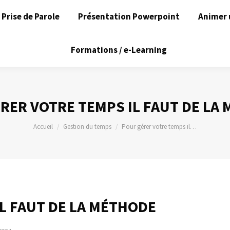
Prise de Parole
Présentation Powerpoint
Animer 
Formations / e-Learning
RER VOTRE TEMPS IL FAUT DE LA
Vous êtes ici :
Accueil
Gestion du temps
Pour gérer votre temps il…
L FAUT DE LA MÉTHODE