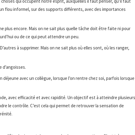
choses qui occupent notre esprit, auxquelles il faut penser, qu’il faut
 un flou informel, sur des supports différents, avec des importances
e plus encore. Mais on ne sait plus quelle tâche doit être faite ni pour
jourd’hui ou de ce qui peut attendre un peu.
. D’autres à supprimer. Mais on ne sait plus où elles sont, où les ranger,
e d’angoisses.
on déjeune avec un collègue, lorsque l’on rentre chez soi, parfois lorsque
ode, avec efficacité et avec rapidité. Un objectif est à atteindre plusieur
endre le contrôle. C’est cela qui permet de retrouver la sensation de
érénité.