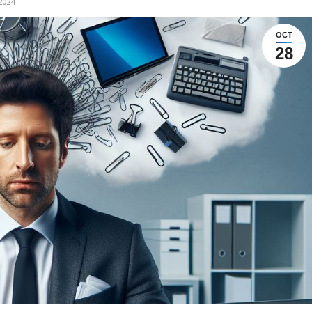
2024
OCT
28