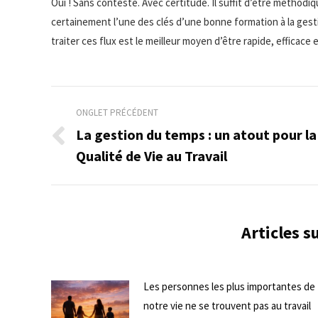
Oui ! Sans conteste. Avec certitude. Il suffit d’être méthodi
certainement l’une des clés d’une bonne formation à la ge
traiter ces flux est le meilleur moyen d’être rapide, efficace e
Navigation
ONGLET PRÉCÉDENT
de
La gestion du temps : un atout pour la
Onglet
Qualité de Vie au Travail
commentaire
précédent
Articles 
Les personnes les plus importantes de
notre vie ne se trouvent pas au travail