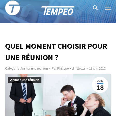
Search:
QUEL MOMENT CHOISIR POUR
UNE RÉUNION ?
Catégorie
Animer une réunion
Par
Philippe Helmstetter
18 juin 2015
Animer une réunion
JUIN
18