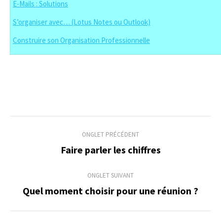
E-Mails : Solutions
S’organiser avec… (Lotus Notes ou Outlook)
Construire son Organisation Professionnelle
Navigation
ONGLET PRÉCÉDENT
de
Faire parler les chiffres
Onglet
précédent
commentaire
ONGLET SUIVANT
Quel moment choisir pour une réunion ?
Onglet
suivant