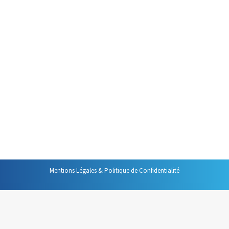
Gestion des mails
Par
Philippe Helmstetter
5 juin 2016
Alors qu’elle prend de plus en
plus de place, que le nombre de
mails continue de croître, on
peut s’interroger sur la
pertinence de l’outil. Alors
permettez-moi de vous
proposer une réponse.
Mentions Légales & Politique de Confidentialité