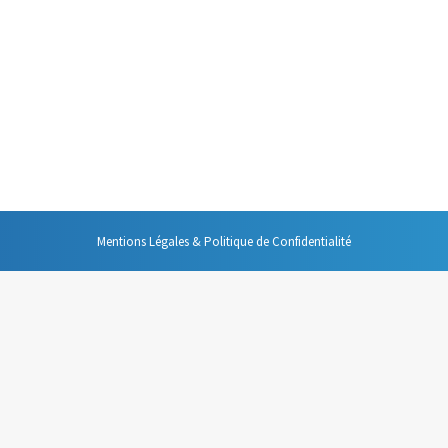
e et est particulièrement pratique avec
vant de vous les présenter, n’oubliez
 créer un nouveau contact. Une fois ce
informations de…
Mentions Légales & Politique de Confidentialité