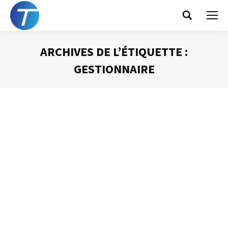
Search:
ARCHIVES DE L’ÉTIQUETTE :
GESTIONNAIRE
Vous êtes ici :
Une organisation collective
Gestion du temps
Par
Philippe Helmstetter
3 juillet 2012
Je vous ai déjà parlé des principes d’organisation de
l’information numérique que je propose. Mais pour
l’instant je n’ai évoqué cet aspect que sous l’angle de
l’organisation individuelle. Pourtant, aujourd’hui, il me