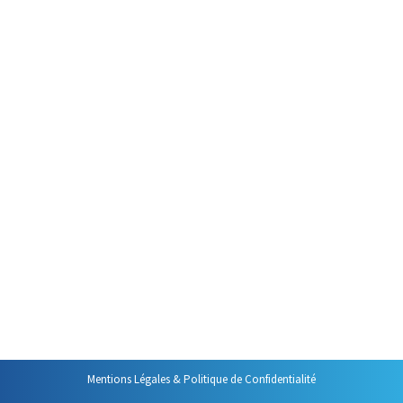
Gérer ses contacts ne présente
pas de difficulté majeure et est
particulièrement pratique avec
Outlook. Seules deux
précautions sont à prendre.
Mais, avant de vous les
présenter, n’oubliez pas que le
simple « glisser-lâcher » d’un mail
permet de créer un nouveau
contact. Une fois ce contact
créé, faîtes glisser dans les
bonnes zones les informations
de…
Mentions Légales & Politique de Confidentialité