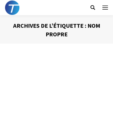
Search:
ARCHIVES DE L’ÉTIQUETTE :
NOM
PROPRE
Vous êtes ici :
Gérer ses contacts
avec Outlook
Gestion du temps
Par
Philippe Helmstetter
14 mai 2012