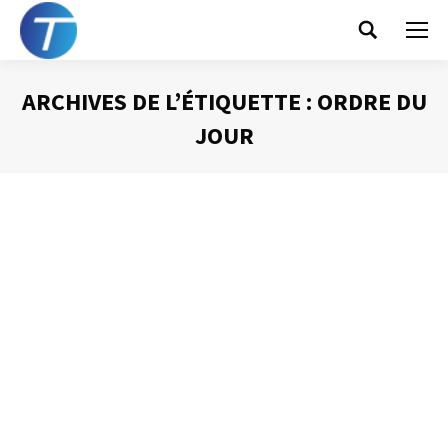
Search:
ARCHIVES DE L’ÉTIQUETTE :
ORDRE DU
JOUR
Vous êtes ici :
Le timing d’une réunion
Animer une réunion
Par
Philippe Helmstetter
22 octobre 2013
Dans de nombreuses entreprises les réunions ont des
durées qui sont difficiles à prévoir. Bien sûr, lorsque
l’invitation passe par le biais des agendas partagés,
l’organisateur est obligé d’indiquer en plus de l’heure du