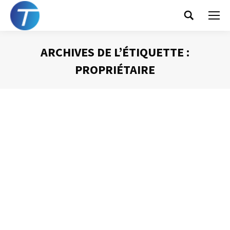
Search:
ARCHIVES DE L’ÉTIQUETTE :
PROPRIÉTAIRE
Vous êtes ici :
Une organisation collective
Gestion du temps
Par
Philippe Helmstetter
3 juillet 2012
Je vous ai déjà parlé des principes d’organisation de
l’information numérique que je propose. Mais pour
l’instant je n’ai évoqué cet aspect que sous l’angle de
l’organisation individuelle. Pourtant, aujourd’hui, il me