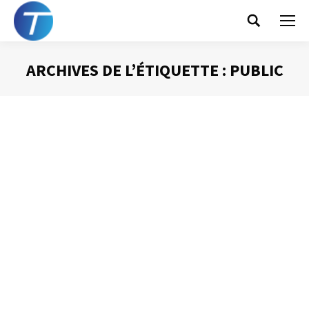
Search:
ARCHIVES DE L’ÉTIQUETTE :
PUBLIC
Vous êtes ici :
Bien démarrer une intervention orale
Prise de Parole
Par
Philippe Helmstetter
26 avril 2013
Pour bien démarrer votre intervention orale quelques
règles sont à respecter. Elles sont bien plus simples que
ce que l’on peut croire. Car, rappelez-vous toujours que
dans la plupart des cas, les gens qui s’apprêtent à
écouter votre intervention, préfèrent être