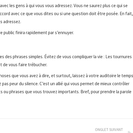
 avec les gens à qui vous vous adressez. Vous ne saurez plus ce qui se
’accord avec ce que vous dites ou si une question doit être posée. En fait,
us adressez.
e public finira rapidement par s’ennuyer.
îtes des phrases simples. Évitez de vous compliquer la vie : Les tournures
 de vous faire trébucher.
choses que vous avez à dire, et surtout, laissez à votre auditoire le temp
 pas peur du silence. C’est un allié qui vous permet de mieux contrôler
ots ou phrases que vous trouvez importants. Bref, pour prendre la parole
ONGLET SUIVANT