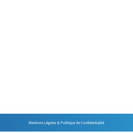
gestion efficace de son temps. Après toutes ces années, j’ai développé, 
en ? Difficile à dire de manière certaine. Mais on j’ai fait un travail d’
ervenir lors de mes accompagnements individuels, je rencontre une mauvai
ents vers les meubles de classement, ces piles n’ont théoriquement qu’
Mentions Légales & Politique de Confidentialité