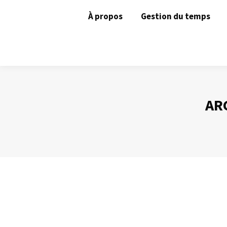
À propos
Gestion du temps
AR
Gagner un jour par semaine !
Gestion du temps
Par
Philippe Helmstetter
22 avril 2014