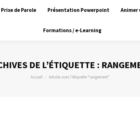
Prise de Parole
Présentation Powerpoint
Animer 
Formations / e-Learning
CHIVES DE L’ÉTIQUETTE :
RANGEM
Vous êtes ici :
Accueil
Articles avec l’étiquette "rangement"