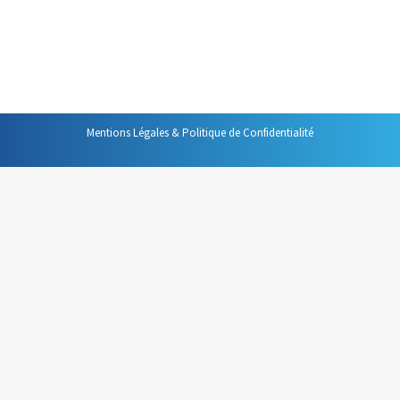
convaincant, plus efficaces dans votre vie
professionnelle. Voici une sélection de ceux qui me
paraissent les plus intéressants. Ils…
Mentions Légales & Politique de Confidentialité