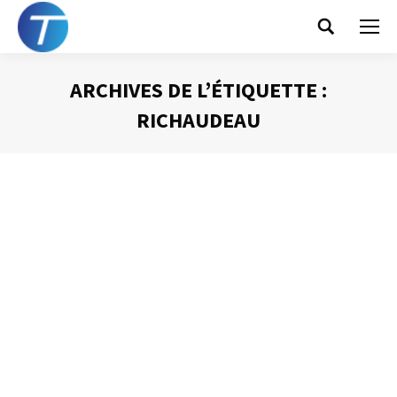
Search:
ARCHIVES DE L’ÉTIQUETTE :
RICHAUDEAU
Vous êtes ici :
Une brève bibliographie de l’efficacité
Gestion du temps
Par
Philippe Helmstetter
25 novembre 2012
Les fêtes de fin d’années approchent. C’est la période
des cadeaux et des bonnes résolutions. Pourquoi ne pas
conjuguer les deux et offrir ou se faire offrir des livres qui
vous permettront d’être plus performant, plus